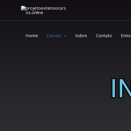
Ir
para
o
conteúdo
Home
Cursos
Sobre
Contato
Emis
I