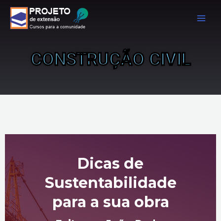
Ir
MAI
para
MEN
o
conteúdo
CONSTRUÇÃO CIVIL
Dicas de
Sustentabilidade
para a sua obra